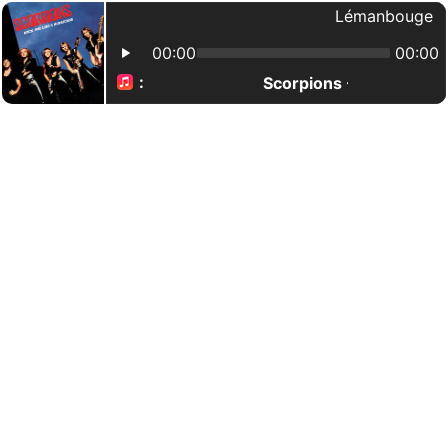
Lémanbouge
00:00
00:00
:
Scorpions - Rock You L